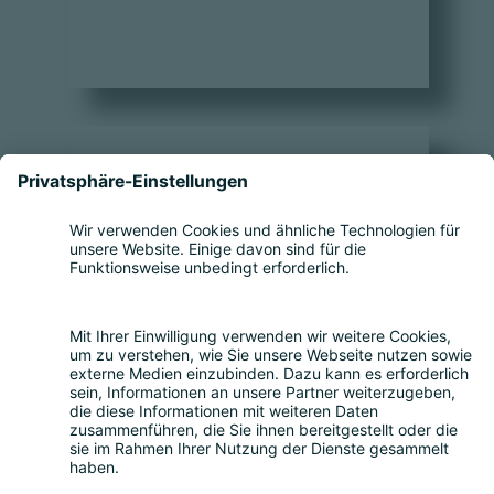
Back to top
Teilnahme
Themen
Bitkom Events App
Über uns
Nachhaltigkeit