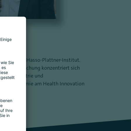
& Policy am Hasso-Plattner-Institut.
ol. Ihre Forschung konzentriert sich
er Ökonometrie und
ndheitsökonomie am Health Innovation