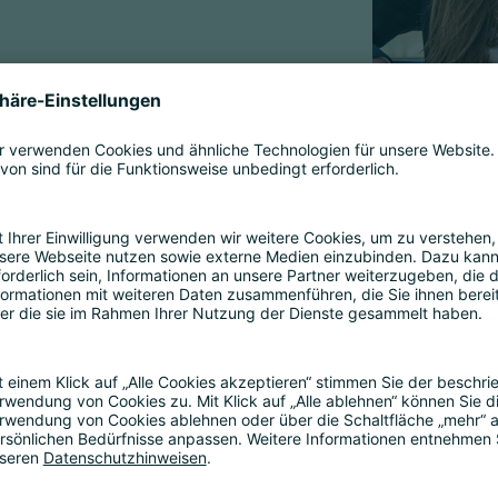
er von Humboldt-Professorin für Digital Health, Economics 
sie zehn Jahre als Professorin an der Harvard Business Scho
vation im Gesundheitswesen, wobei sie Methoden aus d
0 bis 2021 war Ariel Direktorin für Internationale Gesu
des Bundesministeriums für Gesundheit.