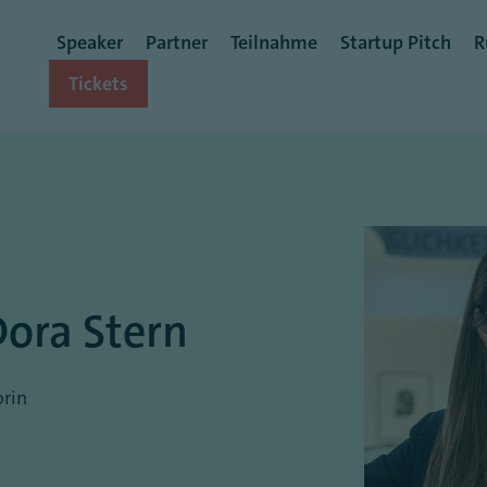
Benutzermenü
Speaker
Partner
Teilnahme
Startup Pitch
R
Tickets
 Dora Stern
rin