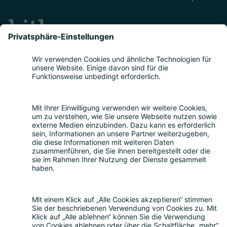
Teilnahme
Themen
Bitkom Events App
Über uns
Nachhaltigkeit
Rückblick
Kontakt